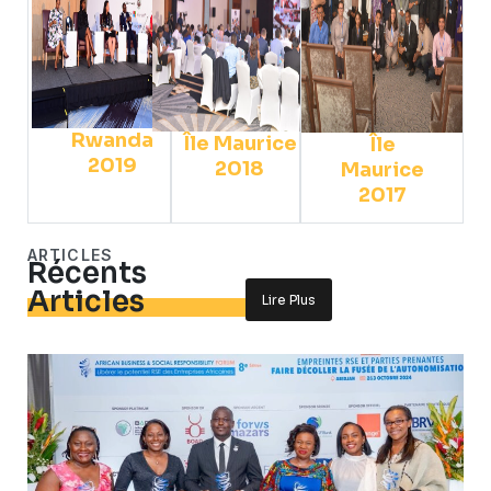
Rwanda
Île Maurice
Île
2019
2018
Maurice
2017
ARTICLES
Récents
Articles
Lire Plus