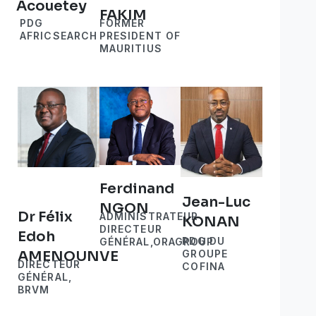
Acouetey
FAKIM
PDG
FORMER
AFRICSEARCH
PRESIDENT OF
MAURITIUS
Ferdinand
Jean-Luc
NGON
Dr Félix
ADMINISTRATEUR
KONAN
DIRECTEUR
Edoh
PDG DU
GÉNÉRAL,ORAGROUP
GROUPE
AMENOUNVE
DIRECTEUR
COFINA
GÉNÉRAL,
BRVM